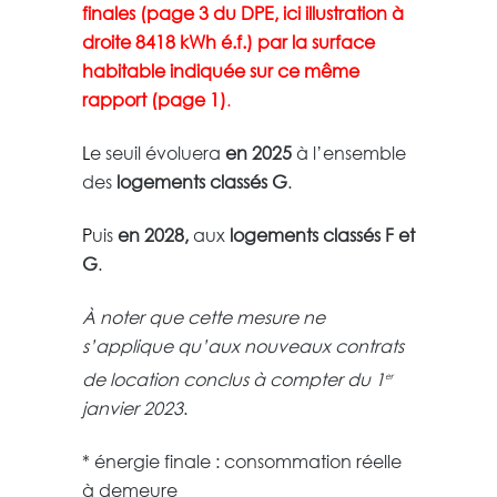
finales (page 3 du DPE, ici illustration à
droite 8418 kWh é.f.) par la surface
habitable indiquée sur ce même
rapport (page 1)
.
L
e seuil évoluera
en 2025
à l’ensemble
des
logements classés G
.
P
uis
en 2028,
aux
logements classés F et
G
.
À noter que cette mesure ne
s’applique qu’aux nouveaux contrats
de location conclus à compter du 1
er
janvier 2023
.
* énergie finale : consommation réelle
à demeure