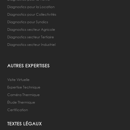
Diagnostics pour la Location
Diagnostics pour Collectivités
Diagnostics pour Syndics
Diagnostics secteur Agricole
Diagnostics secteur Tertiaire
Diagnostics secteur Industriel
AUTRES EXPERTISES
Visite Virtuelle
Expertise Technique
Caméra Thermique
Étude Thermique
Certification
TEXTES LÉGAUX