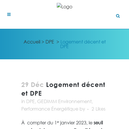
Accueil
>
DPE
>
Logement décent et
DPE
29 Déc
Logement décent
et DPE
in
DPE
,
GEDIMM Environnement
,
Performance Énergétique
by
2
Likes
À compter du 1
janvier 2023, le
seuil
er