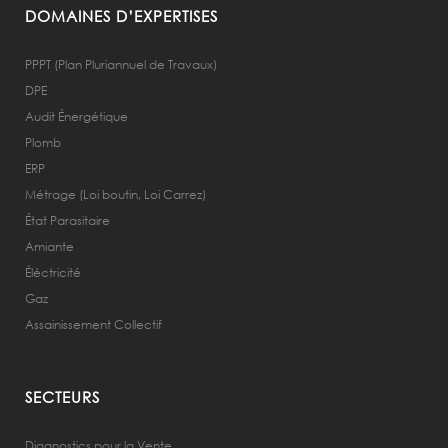
DOMAINES D’EXPERTISES
PPPT (Plan Pluriannuel de Travaux)
DPE
Audit Énergétique
Plomb
ERP
Métrage (Loi boutin, Loi Carrez)
État Parasitaire
Amiante
Éléctricité
Gaz
Assainissement Collectif
SECTEURS
Diagnostics pour la Vente