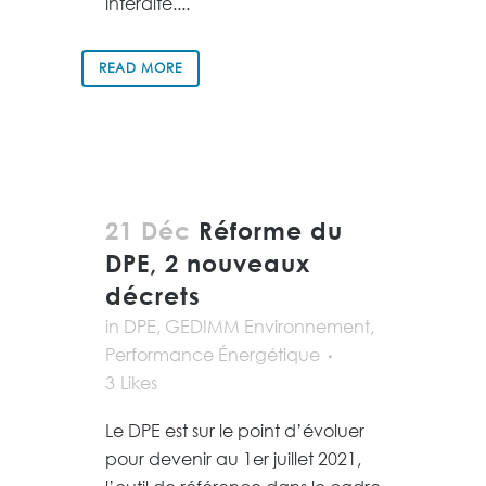
interdite....
READ MORE
21 Déc
Réforme du
DPE, 2 nouveaux
décrets
in
DPE
,
GEDIMM Environnement
,
Performance Énergétique
3
Likes
Le DPE est sur le point d’évoluer
pour devenir au 1er juillet 2021,