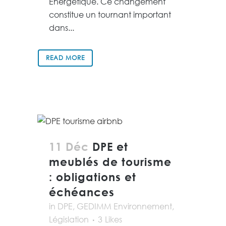
Energétique. Ce changement
constitue un tournant important
dans...
READ MORE
11 Déc
DPE et
meublés de tourisme
: obligations et
échéances
in
DPE
,
GEDIMM Environnement
,
Législation
3
Likes