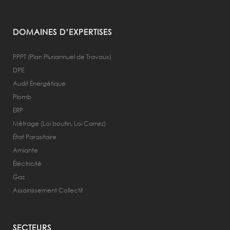
DOMAINES D’EXPERTISES
PPPT (Plan Pluriannuel de Travaux)
DPE
Audit Énergétique
Plomb
ERP
Métrage (Loi boutin, Loi Carrez)
État Parasitaire
Amiante
Éléctricité
Gaz
Assainissement Collectif
SECTEURS