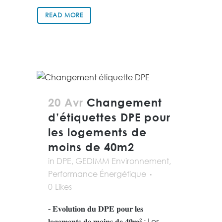
READ MORE
20 Avr
Changement
d’étiquettes DPE pour
les logements de
moins de 40m2
in
DPE
,
GEDIMM Environnement
,
Performance Énergétique
0
Likes
- 𝐄𝐯𝐨𝐥𝐮𝐭𝐢𝐨𝐧 𝐝𝐮 𝐃𝐏𝐄 𝐩𝐨𝐮𝐫 𝐥𝐞𝐬
𝐥𝐨𝐠𝐞𝐦𝐞𝐧𝐭𝐬 𝐝𝐞 𝐦𝐨𝐢𝐧𝐬 𝐝𝐞 𝟒𝟎𝐦² : Les