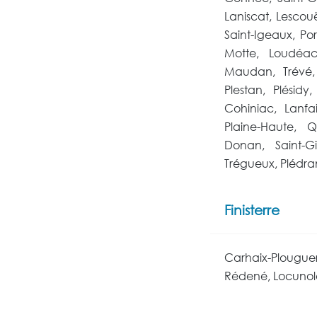
Laniscat, Lescouë
Saint-Igeaux, Po
Motte, Loudéac,
Maudan, Trévé,
Plestan, Plésidy,
Cohiniac, Lanfa
Plaine-Haute, Qu
Donan, Saint-Gil
Trégueux, Plédr
Finisterre
Carhaix-Plougu
Rédené, Locunolé