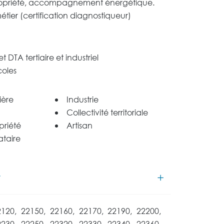
opriété, accompagnement énergétique.
tier (certification diagnostiqueur)
 DTA tertiaire et industriel
coles
ière
Industrie
Collectivité territoriale
priété
Artisan
ataire
2120, 22150, 22160, 22170, 22190, 22200,
2230, 22250, 22320, 22330, 22340, 22360,