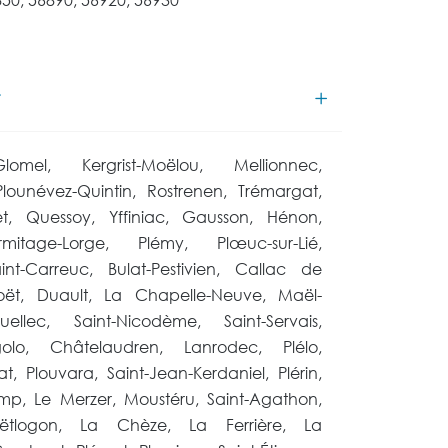
Glomel, Kergrist-Moëlou, Mellionnec,
Plounévez-Quintin, Rostrenen, Trémargat,
et, Quessoy, Yffiniac, Gausson, Hénon,
mitage-Lorge, Plémy, Plœuc-sur-Lié,
int-Carreuc, Bulat-Pestivien, Callac de
oët, Duault, La Chapelle-Neuve, Maël-
quellec, Saint-Nicodème, Saint-Servais,
olo, Châtelaudren, Lanrodec, Plélo,
t, Plouvara, Saint-Jean-Kerdaniel, Plérin,
p, Le Merzer, Moustéru, Saint-Agathon,
tlogon, La Chèze, La Ferrière, La