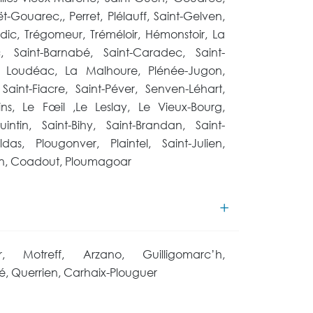
t-Gouarec,, Perret, Plélauff, Saint-Gelven,
rdic, Trégomeur, Tréméloir, Hémonstoir, La
 Saint-Barnabé, Saint-Caradec, Saint-
 Loudéac, La Malhoure, Plénée-Jugon,
 Saint-Fiacre, Saint-Péver, Senven-Léhart,
ins, Le Fœil ,Le Leslay, Le Vieux-Bourg,
intin, Saint-Bihy, Saint-Brandan, Saint-
das, Plougonver, Plaintel, Saint-Julien,
an, Coadout, Ploumagoar
er, Motreff, Arzano, Guilligomarc’h,
, Querrien, Carhaix-Plouguer