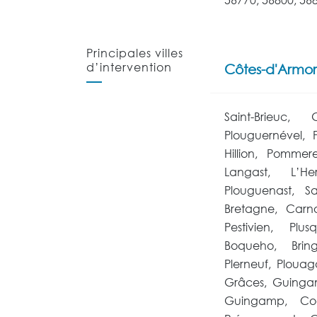
Principales villes
d’intervention
Côtes-d'Armor
Saint-Brieuc, 
Plouguernével, 
Hillion, Pommer
Langast, L’Her
Plouguenast, Sa
Bretagne, Carn
Pestivien, Plus
Boqueho, Bring
Plerneuf, Plouaga
Grâces, Guingam
Guingamp, Coë