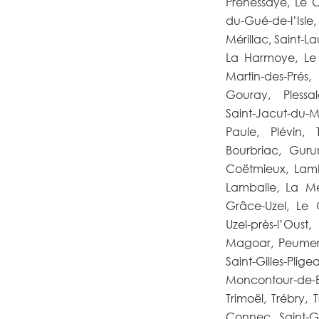
Prénessaye, Le C
du-Gué-de-l’Isle
Mérillac, Saint-L
La Harmoye, Le B
Martin-des-Prés
Gouray, Plessal
Saint-Jacut-du-
Paule, Plévin, 
Bourbriac, Guru
Coëtmieux, Lamb
Lamballe, La Mé
Grâce-Uzel, Le Q
Uzel-près-l’Ous
Magoar, Peumerit
Saint-Gilles-Pl
Moncontour-de-B
Trimoël, Trébry, 
Connec, Saint-G