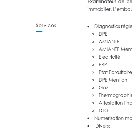
Examinateur de cert
immobilier. L’embau
Services
Diagnostics régle
DPE
AMIANTE
AMIANTE Menti
Electricité
ERP
Etat Parasitaire
DPE Mention
Gaz
Thermographi
Attestation fin
DTG
Numérisation ma
Divers: