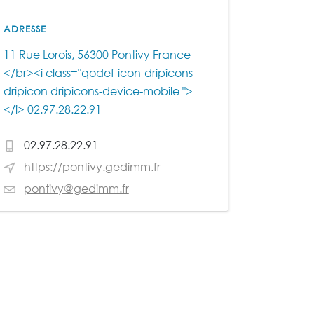
ADRESSE
11 Rue Lorois, 56300 Pontivy France
</br><i class="qodef-icon-dripicons
dripicon dripicons-device-mobile ">
</i> 02.97.28.22.91
02.97.28.22.91
https://pontivy.gedimm.fr
pontivy@gedimm.fr