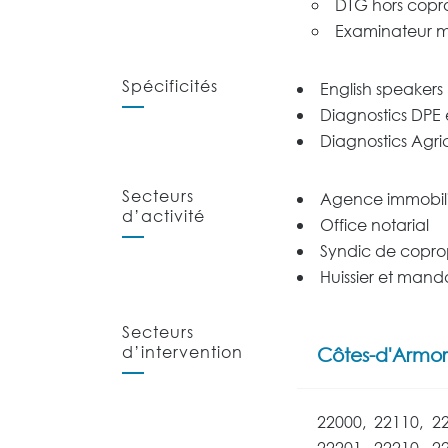
DTG hors copr
Examinateur mé
Spécificités
English speakers
Diagnostics DPE et
Diagnostics Agri
Secteurs
Agence immobil
d’activité
Office notarial
Syndic de copro
Huissier et mand
Secteurs
d’intervention
Côtes-d'Armor
22000, 22110, 2
22201, 22210, 2