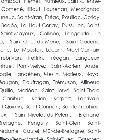
ambout, Plémet, Plumieux, Saint-Étienne-
, Gomené, Illifaut, Laurenan, Merdrignac,
auneuc, Saint-Vran, Éréac, Rouillac, Corlay,
odéo, Le Haut-Corlay, Plussulien, Saint-
, Saint-Mayeux, Collinée, Langourla, Le
a, Saint-Gilles-du-Mené, Saint-Gouéno,
Mené, Le Moustoir, Locarn, Maël-Carhaix,
Trébrivan, Treffrin, Tréogan, Langueux,
nhuel, Pont-Melvez, Saint-Adrien, Andel,
alle, Landéhen, Meslin, Morieux, Noyal,
augon, Ploufragan, Trémuson, Allineuc,
uillio, Merléac, Saint-Hervé, Saint-Thélo,
t, Canihuel, Kerien, Kerpert, Lanrivain,
-Quintin, Saint-Connan, Sainte-Tréphine,
igeaux, Saint-Nicolas-du-Pélem, Bréhand,
retagne, Penguily, Saint-Glen, Saint-
Trédaniel, Caurel, Mûr-de-Bretagne, Saint-
illes-Vieux-Marché, Saint-Guen, Gouarec,