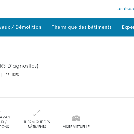
Le rése
vaux / Démolition
Thermique des bâtiments
Expe
S Diagnostics)
27
LIKES
 AVANT
UX /
THERMIQUE DES
TIONS
BÂTIMENTS
VISITE VIRTUELLE