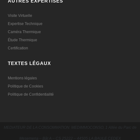
AUTRES EXPERTISES
Visite Virtuelle
Expertise Technique
Caméra Thermique
Étude Thermique
Certification
TEXTES LÉGAUX
Mentions légales
Politique de Cookies
Politique de Confidentialité
MEDIATEUR DE LA CONSOMMATION:
MEDIMMOCONSO, 1 Allée du Parc de
Mesemena – Bât A – CS 25222 – 44505 LA BAULE CEDEX