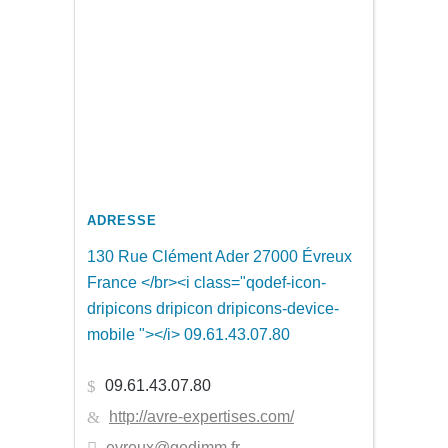
ADRESSE
130 Rue Clément Ader 27000 Évreux
France </br><i class="qodef-icon-
dripicons dripicon dripicons-device-
mobile "></i> 09.61.43.07.80
09.61.43.07.80
http://avre-expertises.com/
evreux@gedimm.fr