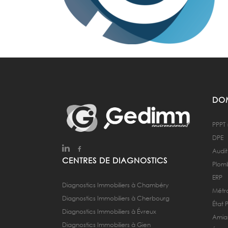
DOM
PPPT 
DPE
Audit
CENTRES DE DIAGNOSTICS
Plom
ERP
Diagnostics Immobiliers à Chambéry
Métra
Diagnostics Immobiliers à Cherbourg
État 
Diagnostics Immobiliers à Évreux
Amia
Diagnostics Immobiliers à Gien