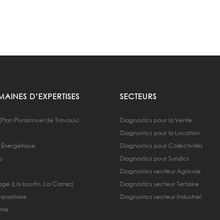
AINES D’EXPERTISES
SECTEURS
(Plan Pluriannuel de Travaux)
Diagnostics pour la Vente
Diagnostics pour la Location
 Énergétique
Diagnostics pour Collectivités
b
Diagnostics pour Syndics
Diagnostics secteur Agricole
ge (Loi boutin, Loi Carrez)
Diagnostics secteur Tertiaire
Parasitaire
Diagnostics secteur Industriel
nte