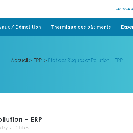
Le rése
vaux / Démolition
Thermique des bâtiments
Expe
Accueil
>
ERP
>
Etat des Risques et Pollution – ERP
llution – ERP
n
by
0
Likes