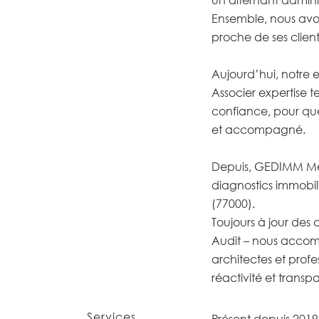
Ensemble, nous avons
proche de ses client
Aujourd’hui, notre 
Associer expertis
confiance, pour que
et accompagné.
Depuis, GEDIMM Me
diagnostics immobili
(77000).
Toujours à jour des
Audit – nous accomp
architectes et profe
réactivité et transp
Services
Présent depuis 2019