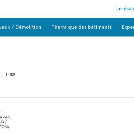
Le rése
vaux / Démolition
Thermique des bâtiments
Expe
1
LIKE
 AVANT
UX /
TIONS