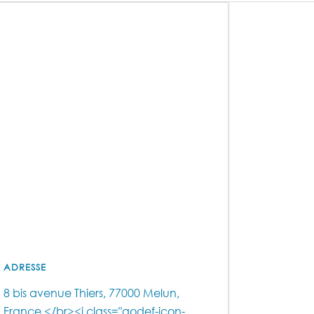
ADRESSE
8 bis avenue Thiers, 77000 Melun,
France </br><i class="qodef-icon-