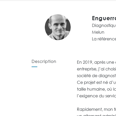
Enguer
Diagnostiqu
Melun
La référence
Description
En 2019, après une c
entreprise, j’ai cho
société de diagnosti
Ce projet est né d’u
taille humaine, où
l’exigence du servi
Rapidement, mon frè
un alternant adminis