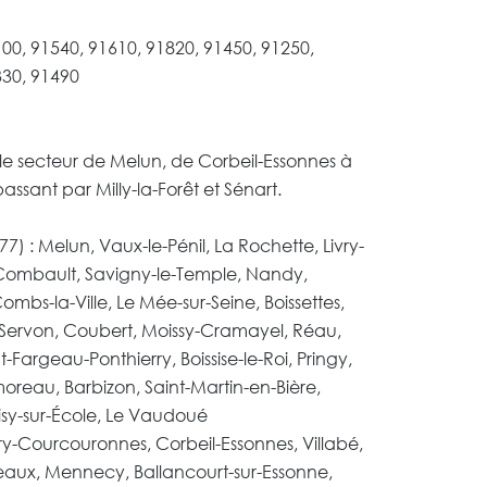
00, 91540, 91610, 91820, 91450, 91250,
330, 91490
le secteur de Melun, de Corbeil-Essonnes à
ssant par Milly-la-Forêt et Sénart.
7) : Melun, Vaux-le-Pénil, La Rochette, Livry-
-Combault, Savigny-le-Temple, Nandy,
mbs-la-Ville, Le Mée-sur-Seine, Boissettes,
 Servon, Coubert, Moissy-Cramayel, Réau,
-Fargeau-Ponthierry, Boissise-le-Roi, Pringy,
oreau, Barbizon, Saint-Martin-en-Bière,
oisy-sur-École, Le Vaudoué
vry-Courcouronnes, Corbeil-Essonnes, Villabé,
ux, Mennecy, Ballancourt-sur-Essonne,