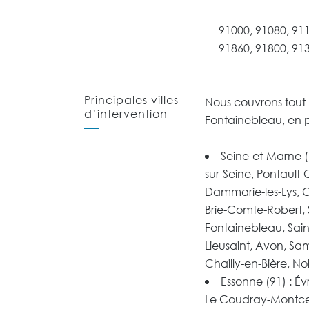
91000, 91080, 911
91860, 91800, 91
Principales villes
Nous couvrons tout 
d’intervention
Fontainebleau, en pa
Seine-et-Marne (7
sur-Seine, Pontault
Dammarie-les-Lys, Co
Brie-Comte-Robert,
Fontainebleau, Saint
Lieusaint, Avon, Sam
Chailly-en-Bière, N
Essonne (91) : É
Le Coudray-Montcea