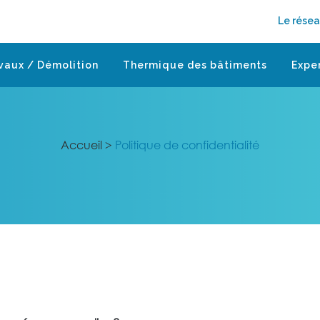
Le rése
vaux / Démolition
Thermique des bâtiments
Expe
Accueil
>
Politique de confidentialité
entialité