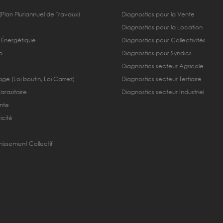
(Plan Pluriannuel de Travaux)
Diagnostics pour la Vente
Diagnostics pour la Location
 Énergétique
Diagnostics pour Collectivités
b
Diagnostics pour Syndics
Diagnostics secteur Agricole
ge (Loi boutin, Loi Carrez)
Diagnostics secteur Tertiaire
Parasitaire
Diagnostics secteur Industriel
nte
icité
nissement Collectif