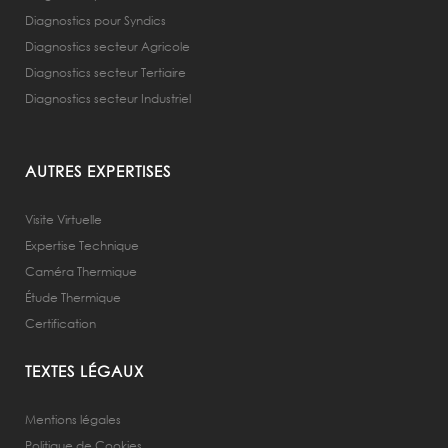
Diagnostics pour Syndics
Diagnostics secteur Agricole
Diagnostics secteur Tertiaire
Diagnostics secteur Industriel
AUTRES EXPERTISES
Visite Virtuelle
Expertise Technique
Caméra Thermique
Étude Thermique
Certification
TEXTES LÉGAUX
Mentions légales
Politique de Cookies