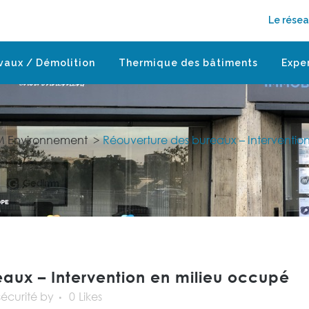
Le rése
vaux / Démolition
Thermique des bâtiments
Expe
 Environnement
>
Réouverture des bureaux – Interventio
aux – Intervention en milieu occupé
sécurité
by
0
Likes