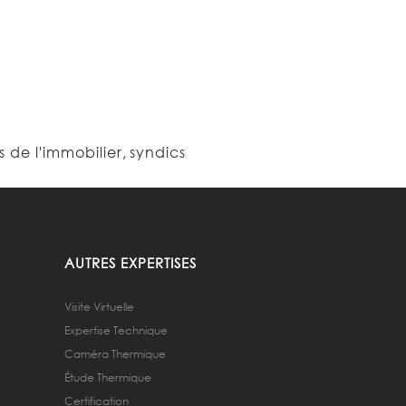
s de l'immobilier
,
syndics
AUTRES EXPERTISES
Visite Virtuelle
Expertise Technique
Caméra Thermique
Étude Thermique
Certification