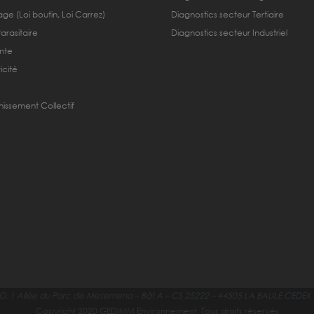
ge (Loi boutin, Loi Carrez)
Diagnostics secteur Tertiaire
Parasitaire
Diagnostics secteur Industriel
nte
icité
nissement Collectif
 Allée du Parc de Mesemena – Bât A – CS 25222 – 44505 LA BAULE CEDEX 
Copyright 2020 GEDIMM Environnement, Tous droits réservés