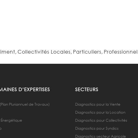
timent
,
Collectivités Locales
,
Particuliers
,
Professionnel
AINES D’EXPERTISES
SECTEURS
(Plan Pluriannuel de Travaux)
Diagnostics pour la Vente
Diagnostics pour la Location
 Énergétique
Diagnostics pour Collectivités
b
Diagnostics pour Syndics
Diagnostics secteur Agricole