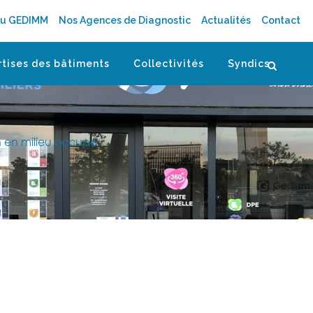
au GEDIMM
Nos Agences de Diagnostic
Actualités
Contact
rtises des bâtiments
Collectivités
Syndics
n en milieu occupé