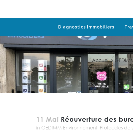
Diagnostics Immobiliers
Tra
Accueil
>
GEDIMM
11 Mai
Réouverture des bure
in
GEDIMM Environnement
,
Protocoles de 