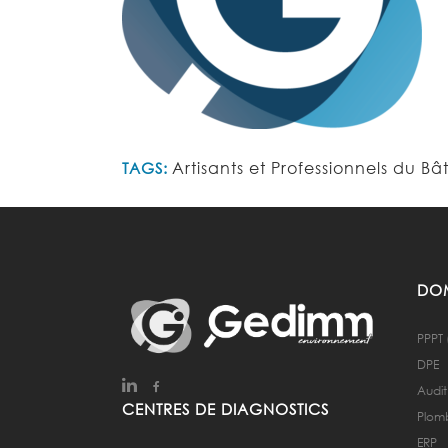
Artisants et Professionnels du Bâ
TAGS:
DOM
PPPT 
DPE
Audit
CENTRES DE DIAGNOSTICS
Plom
ERP