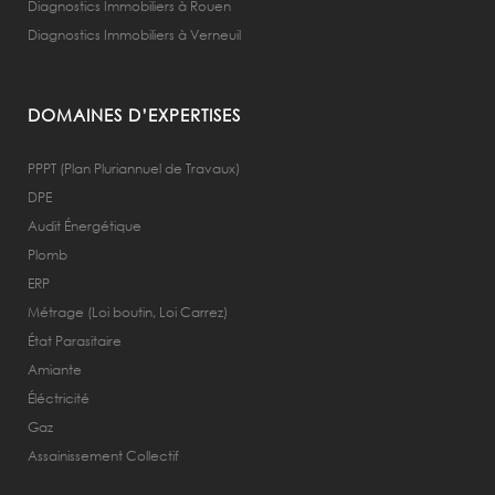
Diagnostics Immobiliers à Rouen
Diagnostics Immobiliers à Verneuil
DOMAINES D’EXPERTISES
PPPT (Plan Pluriannuel de Travaux)
DPE
Audit Énergétique
Plomb
ERP
Métrage (Loi boutin, Loi Carrez)
État Parasitaire
Amiante
Éléctricité
Gaz
Assainissement Collectif