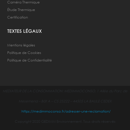
Caméra Thermique
Étude Thermique
Certification
TEXTES LÉGAUX
Mentions légales
Politique de Cookies
Politique de Confidentialité
MEDIATEUR DE LA CONSOMMATION:
MEDIMMOCONSO, 1 Allée du Parc de
Mesemena – Bât A – CS 25222 – 44505 LA BAULE CEDEX
;
https://medimmoconso.fr/adresser-une-reclamation/
Copyright 2020 GEDIMM Environnement, Tous droits réservés