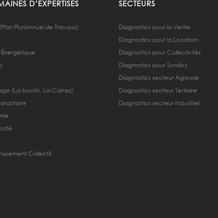
AINES D’EXPERTISES
SECTEURS
(Plan Pluriannuel de Travaux)
Diagnostics pour la Vente
Diagnostics pour la Location
 Énergétique
Diagnostics pour Collectivités
b
Diagnostics pour Syndics
Diagnostics secteur Agricole
ge (Loi boutin, Loi Carrez)
Diagnostics secteur Tertiaire
Parasitaire
Diagnostics secteur Industriel
nte
icité
nissement Collectif