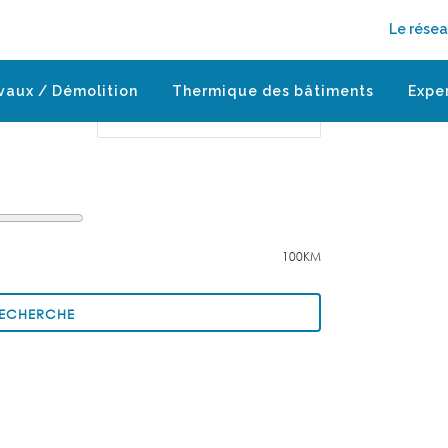
Le rése
Enter Address
vaux / Démolition
Thermique des bâtiments
Expe
100KM
RECHERCHE