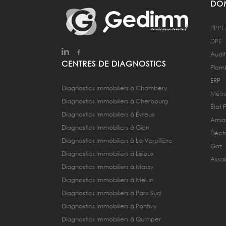
DOM
PPPT 
DPE
Audit
CENTRES DE DIAGNOSTICS
Plom
ERP
Diagnostics Immobiliers à Chambéry
Métra
Diagnostics Immobiliers à Cherbourg
État 
Diagnostics Immobiliers à Évreux
Amia
Diagnostics Immobiliers à Gien
Éléctr
Diagnostics Immobiliers à La Verpillière
Gaz
Diagnostics Immobiliers à Lisieux
Assai
Diagnostics Immobiliers à Massy
Diagnostics Immobiliers à Melun
Diagnostics Immobiliers à Paris Sud
Diagnostics Immobiliers à Pontivy
Diagnostics Immobiliers à Quimper