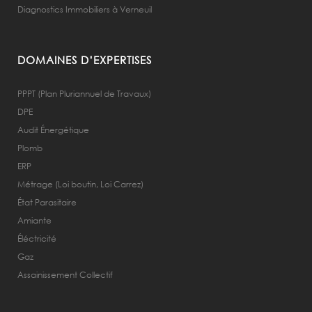
Diagnostics Immobiliers à Verneuil
DOMAINES D’EXPERTISES
PPPT (Plan Pluriannuel de Travaux)
DPE
Audit Énergétique
Plomb
ERP
Métrage (Loi boutin, Loi Carrez)
État Parasitaire
Amiante
Éléctricité
Gaz
Assainissement Collectif