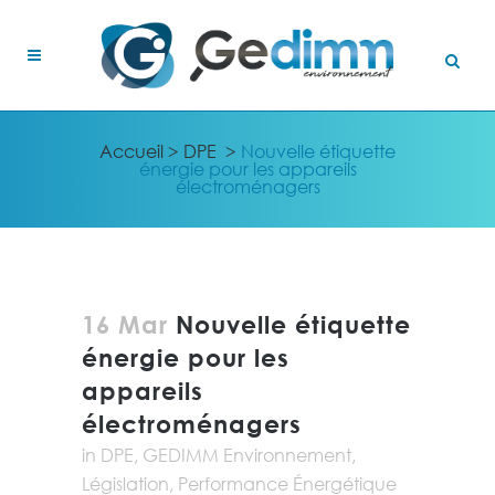
Accueil
>
DPE
>
Nouvelle étiquette
énergie pour les appareils
électroménagers
16 Mar
Nouvelle étiquette
énergie pour les
appareils
électroménagers
in
DPE
,
GEDIMM Environnement
,
Législation
,
Performance Énergétique