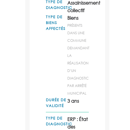
TYPE DE
Assainissement
DIAGNOSTIC
collectif
TYPE DE
Biens
BIENS
PRÉSENTS
AFFECTÉS
DANS UNE
COMMUNE
DEMANDANT
LA
RÉALISATION
D’UN
DIAGNOSTIC
PAR ARRÊTÉ
MUNICIPAL
DURÉE DE
3 ans
VALIDITÉ
TYPE DE
ERP : État
DIAGNOSTIC
des