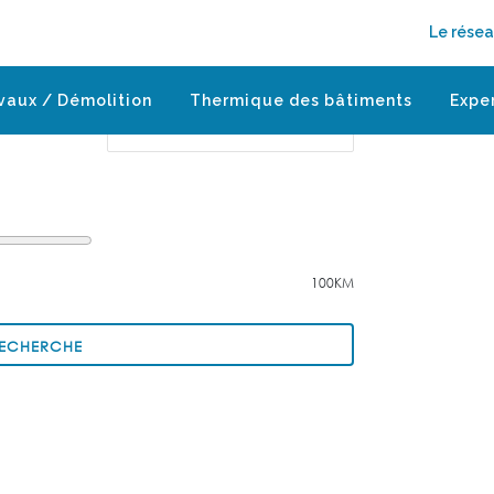
Le rése
Enter Address
vaux / Démolition
Thermique des bâtiments
Expe
100KM
RECHERCHE