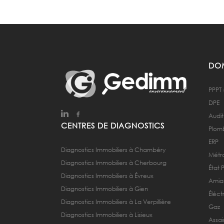
DOM
PPPT 
DPE
Audit
CENTRES DE DIAGNOSTICS
Plom
ERP
Diagnostics Immobiliers à Chambéry
Métra
Diagnostics Immobiliers à Cherbourg
État 
Diagnostics Immobiliers à Évreux
Amia
Diagnostics Immobiliers à Gien
Éléctr
Diagnostics Immobiliers à La Verpillière
Gaz
Diagnostics Immobiliers à Lisieux
Assai