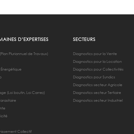
AINES D’EXPERTISES
SECTEURS
(Plan Pluriannuel de Travaux)
Diagnostics pour la Vente
Diagnostics pour la Location
 Énergétique
Diagnostics pour Collectivités
b
Diagnostics pour Syndics
Diagnostics secteur Agricole
ge (Loi boutin, Loi Carrez)
Diagnostics secteur Tertiaire
Parasitaire
Diagnostics secteur Industriel
nte
icité
nissement Collectif