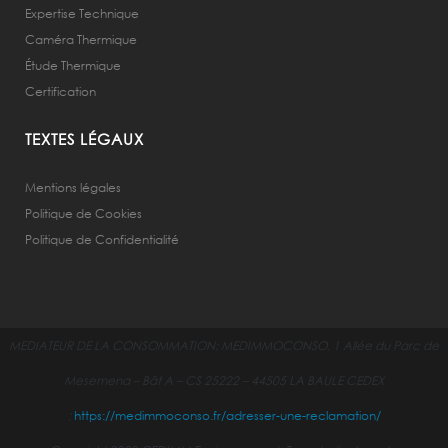
Expertise Technique
Caméra Thermique
Étude Thermique
Certification
TEXTES LÉGAUX
Mentions légales
Politique de Cookies
Politique de Confidentialité
MEDIATEUR DE LA CONSOMMATION:
MEDIMMOCONSO, 1 Allée du Parc de
Mesemena – Bât A – CS 25222 – 44505 LA BAULE CEDEX
;
https://medimmoconso.fr/adresser-une-reclamation/